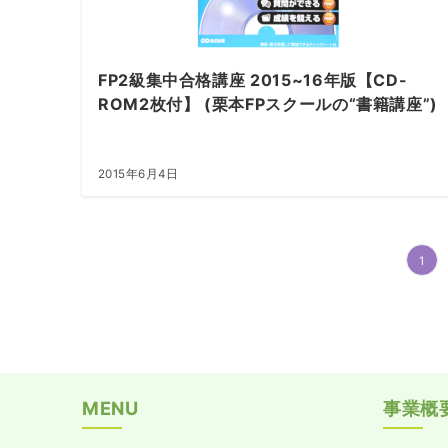
FP2級集中合格講座 2015~16年版【CD-
ROM2枚付】 (栗本FPスクールの“書籍講座”)
2015年6月4日
投
1
稿
の
ペ
ー
MENU
事業概
ジ