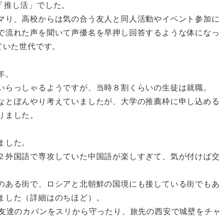
「推し活」でした。
マり、高校からは気の合う友人と同人活動やイベント参加に
で流れた声を聞いて声優名を早押し回答するような体になっ
ていた世代です。
年。
いらっしゃるようですが、当時８割くらいの生徒は就職。
なとぼんやり考えていましたが、大学の推薦枠に申し込める
りました。
ました。
２外国語で専攻していた中国語が楽しすぎて、気が付けば交
のある街で、ロシアと北朝鮮の国境にも接している街でもあ
ました（詳細はのちほど）。
、友達のカバンをスリから守ったり、旅先の西安で城壁をチ