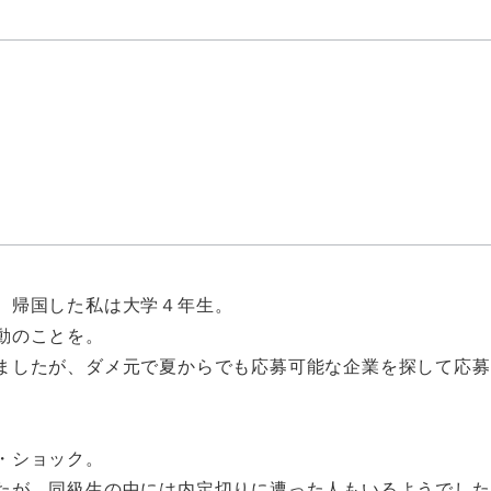
、帰国した私は大学４年生。
動のことを。
ましたが、ダメ元で夏からでも応募可能な企業を探して応募
・ショック。
たが、同級生の中には内定切りに遭った人もいるようでした